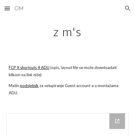
OM
Skip to main content
Skip to navigation
z m's
FCP X shortcuts 4 ADU
(opis, layout file se može downloadati
klikom na link niže)
Matin
podsjetnik
za setupiranje Guest account-a u montažama
ADU.